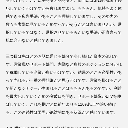
るわけです。ここに手を変え品を変え、挙句にはSNS領域まで侵
犯していくわけですから疲れますよね。もちろん、気持ちよく体
感できる広告手法があることも理解していますし、その努力の
数々も実際に見ているためすべてがそうだとは言いませんが、選
択しているではなく、選択させているみたいな手法が正直言って
肌に合わないと感じてきました。
三つ目は先ほどのお話に通じる部分で少し触れた資本の流れで
す。営業職やサポート部門、内勤など多岐のポジションに分かれ
て稼働している企業が多いわけですが、結局のところ必要性があ
って売れるが一番の理想形だと思うわけです。営業を掛けること
で新たなシナジーが生まれることはもちろんあるのですが、利益
を最大化していくための突破口を開き、サポート部隊がLTVを伸
ばしていく。これを期ごとに前年よりも110%以上で追い続け
る。この連続性は限界が絶対的にある状況だと感じています。