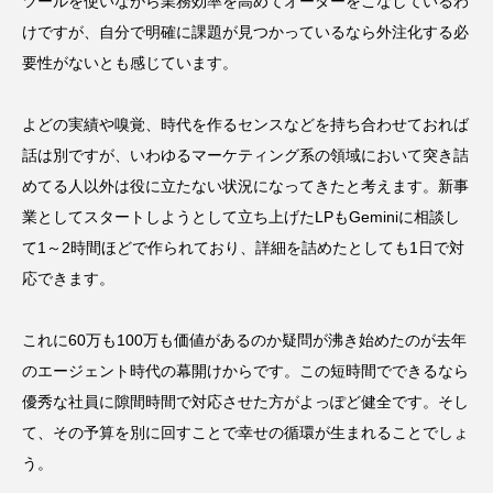
ツールを使いながら業務効率を高めてオーダーをこなしているわ
けですが、自分で明確に課題が見つかっているなら外注化する必
要性がないとも感じています。
よどの実績や嗅覚、時代を作るセンスなどを持ち合わせておれば
話は別ですが、いわゆるマーケティング系の領域において突き詰
めてる人以外は役に立たない状況になってきたと考えます。新事
業としてスタートしようとして立ち上げたLPもGeminiに相談し
て1～2時間ほどで作られており、詳細を詰めたとしても1日で対
応できます。
これに60万も100万も価値があるのか疑問が沸き始めたのが去年
のエージェント時代の幕開けからです。この短時間でできるなら
優秀な社員に隙間時間で対応させた方がよっぽど健全です。そし
て、その予算を別に回すことで幸せの循環が生まれることでしょ
う。