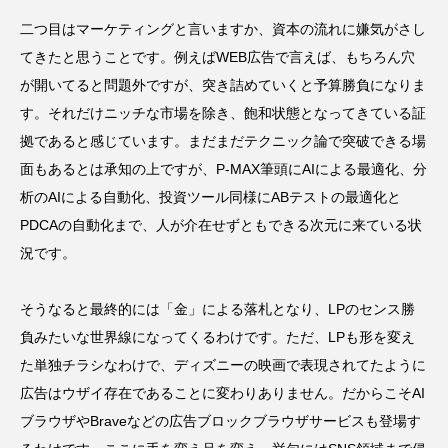
二つ目はマーケティングと言いますか、資本の流れに嫌気がさし
てきたと思うことです。例えばWEB広告で言えば、もちろん穴
が開いてると問題外ですが、突き詰めていくと予算勝負になりま
す。それだけニッチな市場を除き、飽和状態となってきている証
拠であると感じています。まだまだテクニック論で突破できる場
面もあるとは承知の上ですが、P-MAX筆頭にAIによる最適化、分
析のAIによる自動化、投資ツール同様にABテストの最適化と
PDCAの自動化まで、人が介在せずともできる次元に来ている状
況です。
そうなると最終的には「金」による落札となり、LPのセンス勝
負みたいな世界線になってくるわけです。ただ、LPも形を変え
た単独チラシなわけで、ディズニーの映画で表現されてたように
広告はウザイ存在であることに変わりありません。だからこそAI
ブラウザやBraveなどの広告ブロックブラウザサービスも登場す