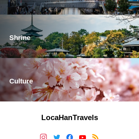
Shrine
Culture
LocaHanTravels