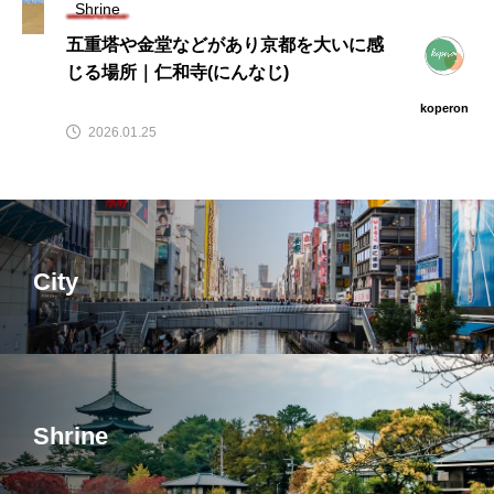
Shrine
五重塔や金堂などがあり京都を大いに感
じる場所｜仁和寺(にんなじ)
koperon
2026.01.25
City
Shrine